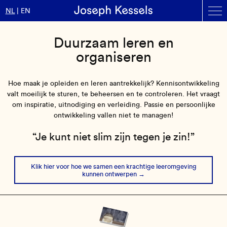
Contact
NL
EN
Overslaan
en
Duurzaam leren en
naar
organiseren
de
inhoud
gaan
Hoe maak je opleiden en leren aantrekkelijk? Kennisontwikkeling
valt moeilijk te sturen, te beheersen en te controleren. Het vraagt
om inspiratie, uitnodiging en verleiding. Passie en persoonlijke
ontwikkeling vallen niet te managen!
“Je kunt niet slim zijn tegen je zin!”
Klik hier voor hoe we samen een krachtige leeromgeving
kunnen ontwerpen