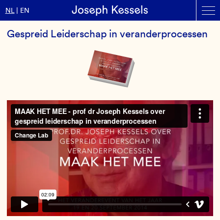
Contact
NL
EN
Overslaan
Gespreid Leiderschap in veranderprocessen
en
naar
de
inhoud
gaan