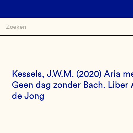
Main
navigation
Overslaan
en
naar
de
Kessels, J.W.M. (2020) Aria me
inhoud
Geen dag zonder Bach. Liber
gaan
de Jong