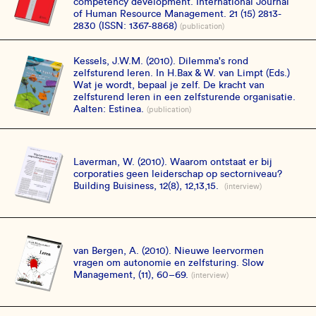
competency development. International Journal
of Human Resource Management. 21 (15) 2813-
2830 (ISSN: 1367-8868)
(publication)
Kessels, J.W.M. (2010). Dilemma's rond
zelfsturend leren. In H.Bax & W. van Limpt (Eds.)
Wat je wordt, bepaal je zelf. De kracht van
zelfsturend leren in een zelfsturende organisatie.
Aalten: Estinea.
(publication)
Laverman, W. (2010). Waarom ontstaat er bij
corporaties geen leiderschap op sectorniveau?
Building Buisiness, 12(8), 12,13,15.
(interview)
van Bergen, A. (2010). Nieuwe leervormen
vragen om autonomie en zelfsturing. Slow
Management, (11), 60–69.
(interview)