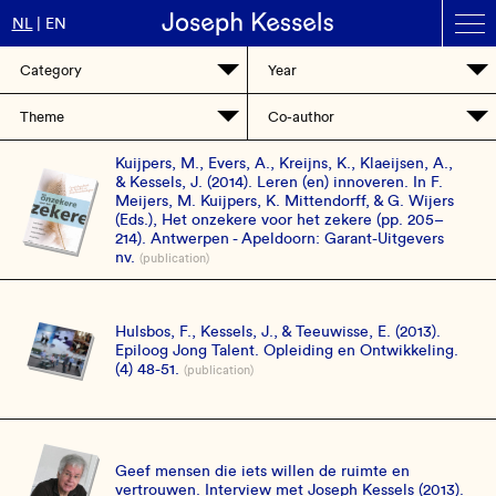
Contact
NL
EN
Overslaan
en
naar
de
inhoud
Kuijpers, M., Evers, A., Kreijns, K., Klaeijsen, A.,
gaan
& Kessels, J. (2014). Leren (en) innoveren. In F.
Meijers, M. Kuijpers, K. Mittendorff, & G. Wijers
(Eds.), Het onzekere voor het zekere (pp. 205–
214). Antwerpen - Apeldoorn: Garant-Uitgevers
nv.
(publication)
Hulsbos, F., Kessels, J., & Teeuwisse, E. (2013).
Epiloog Jong Talent. Opleiding en Ontwikkeling.
(4) 48-51.
(publication)
Geef mensen die iets willen de ruimte en
vertrouwen. Interview met Joseph Kessels (2013).