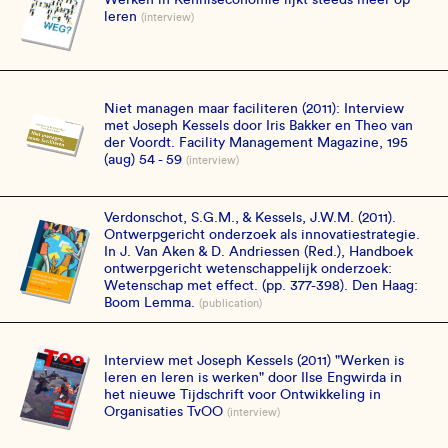
leren
(interview)
Niet managen maar faciliteren (2011): Interview
met Joseph Kessels door Iris Bakker en Theo van
der Voordt. Facility Management Magazine, 195
(aug) 54 - 59
(interview)
Verdonschot, S.G.M., & Kessels, J.W.M. (2011).
Ontwerpgericht onderzoek als innovatiestrategie.
In J. Van Aken & D. Andriessen (Red.), Handboek
ontwerpgericht wetenschappelijk onderzoek:
Wetenschap met effect. (pp. 377-398). Den Haag:
Boom Lemma.
(publication)
Interview met Joseph Kessels (2011) "Werken is
leren en leren is werken" door Ilse Engwirda in
het nieuwe Tijdschrift voor Ontwikkeling in
Organisaties TvOO
(interview)