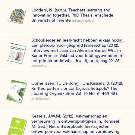
Lodders, N. (2013). Teachers learning and
innovating together. PhD Thesis. enschede:
Univeristy of Twente
(promovendus)
Schoolleider en leerkracht hebben elkaar nodig.
Een pleidooi voor gespreid leiderschap (2012).
Interview met Jaan van Aken en Bas de Wit. in
Kader Primair. Vakblad voor leidinggevenden in
het primair onderwijs. Jrg. 18, nr. 4, pag 22- 25.
(interview)
Cornelissen, F., De Jong, T., & Kessels, J. (2012).
Knitted patterns or contagious hotspots? The
Learning Organization Vol. 19 No. 6, 469-481
(publication)
Kessels, J.W.M. (2012). Vakmanschap en
vernieuwing in ontwerppraktijken In. Rondeel,
M. (red.) Het ontwerpboek: leertrajecten
ontwerpen voor vakmanschap en vernieuwing.