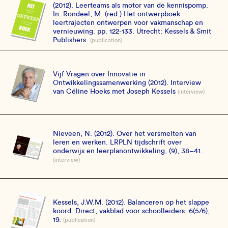
(2012). Leerteams als motor van de kennispomp.
In. Rondeel, M. (red.) Het ontwerpboek:
leertrajecten ontwerpen voor vakmanschap en
vernieuwing. pp. 122-133. Utrecht: Kessels & Smit
Publishers.
(publication)
Vijf Vragen over Innovatie in
Ontwikkelingssamenwerking (2012). Interview
van Céline Hoeks met Joseph Kessels
(interview)
Nieveen, N. (2012). Over het versmelten van
leren en werken. LRPLN tijdschrift over
onderwijs en leerplanontwikkeling, (9), 38–41.
(interview)
Kessels, J.W.M. (2012). Balanceren op het slappe
koord. Direct, vakblad voor schoolleiders, 6(5/6),
19.
(publication)